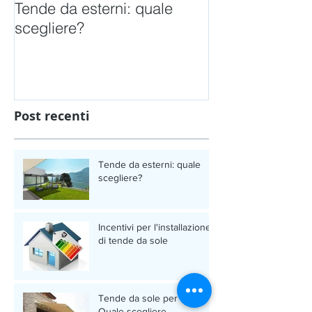
Tende da esterni: quale
Incentivi per l'
scegliere?
tende da sole
Post recenti
Tende da esterni: quale
scegliere?
Incentivi per l'installazione
di tende da sole
Tende da sole per esterno.
Quale scegliere