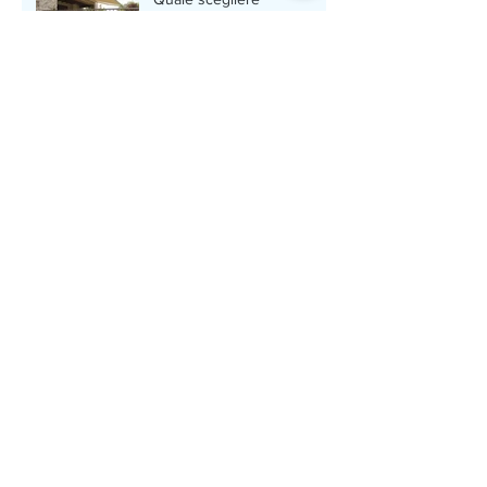
Archivio
dicembre 2016
(3)
3 post
Cerca per tag
50%
ecobonus
esterno
fai da te
fit
fit group
gruppo fit
risparmio energetico
tende
tende a bracci
tende a caduta
Seguici
Gruppo F.I.T. Srl