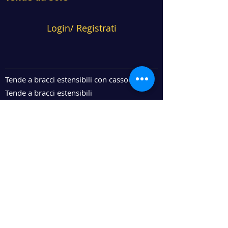
Login/ Registrati
Tende a bracci estensibili con cassonetto
Tende a bracci estensibili
Tende a caduta
Tende per attici e verande
Cappottine
Accessori
Copyright © 2016 Gruppo
F.I.T. Srl - Tutti i diritti sono
riservati
Gruppo F.I.T. Srl - Sede Sociale: Via
Dell'Artigianato, 4 - Cerro al Lambro (Riozzo) -
20070 (MI) - ITALY - P.IVA
11731110158